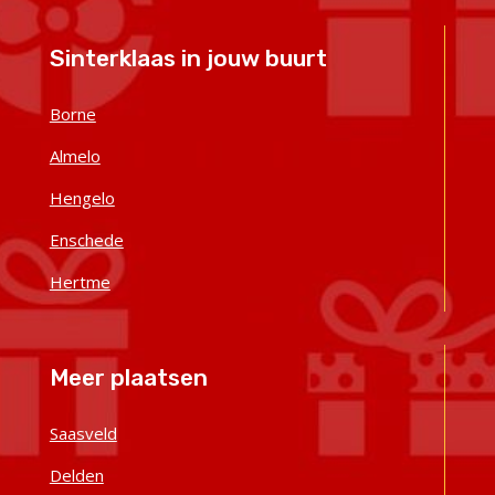
Sinterklaas in jouw buurt
Borne
Almelo
Hengelo
Enschede
Hertme
Meer plaatsen
Saasveld
Delden